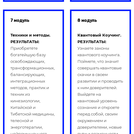
7 модуль
8 модуль
Техники и методы.
Квантовый Коучинг.
РЕЗУЛЬТАТЫ:
РЕЗУЛЬТАТЫ:
Приобретёте
Узнаете законы
богатейшую базу
квантового коучинга.
освобождающих,
Поймете, что значит
трансформационных,
совершать квантовые
балансирующих,
скачки в своем
интеграционных
развитии и проводить
методов, практик и
к ним доверителей.
техник из
Выйдете на
кинезиологии,
квантовый уровень
Китайской и
сознания и откроете
Тибетской медицины,
перед собой, своим
телесной и
окружением и
энерготерапии,
доверителями, новые
нейромышечного
пути и возможности.