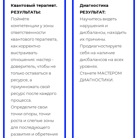
Квантовый терапевт.
Диагностика
PЕЗУЛЬТАТЫ:
РЕЗУЛЬТАТ:
Поймёте
Научитесь видеть
компетенции у зоны
нарушения и
ответственности
дисбалансы, находить
квантового терапевта,
их причины.
как корректно
Продиагностируете
выстраивать
себя на наличие
отношения: мастер -
дисбалансов на всех
доверитель, чтобы не
уровнях.
только оставаться в
Станете МАСТЕРОМ
ресурсе, а
ДИАГНОСТИКИ.
приумножать свой
ресурс после каждого
процесса.
Определите свои
точки опоры, точки
роста и слепые зоны
для последующего
развития и обретения